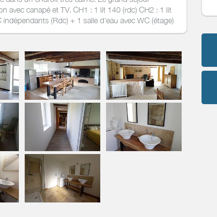
 avec canapé et TV. CH1 : 1 lit 140 (rdc) CH2 : 1 lit
WC indépendants (Rdc) + 1 salle d'eau avec WC (étage)