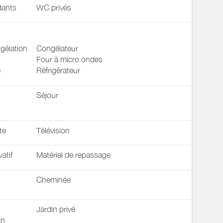
ants
WC privés
gélation
Congélateur
Four à micro ondes
e
Réfrigérateur
Séjour
te
Télévision
vatif
Matériel de repassage
Cheminée
Jardin privé
in