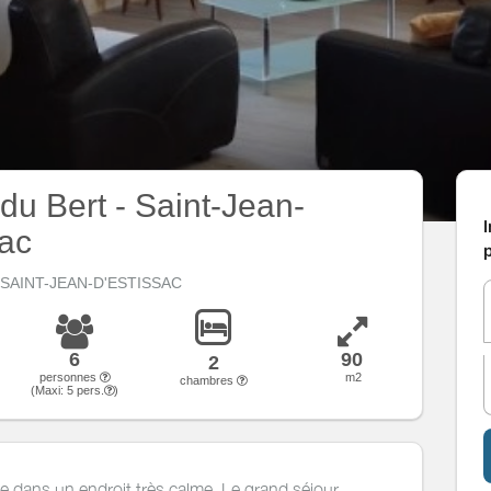
du Bert - Saint-Jean-
I
sac
p
0 SAINT-JEAN-D'ESTISSAC
6
90
2
personnes
m2
chambres
(Maxi:
5
pers.
)
e dans un endroit très calme. Le grand séjour