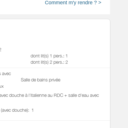
Comment m'y rendre ? >
2
dont lit(s) 1 pers.: 1
dont lit(s) 2 pers.: 2
s avec
Salle de bains privée
ux
 avec douche à l'italienne au RDC + salle d'eau avec
u (avec douche):
1