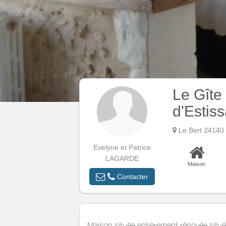
Le Gîte 
d'Estis
Le Bert 2414
Evelyne et Patrice
LAGARDE
Maison
Contacter
Maison située entièrement rénovée situé